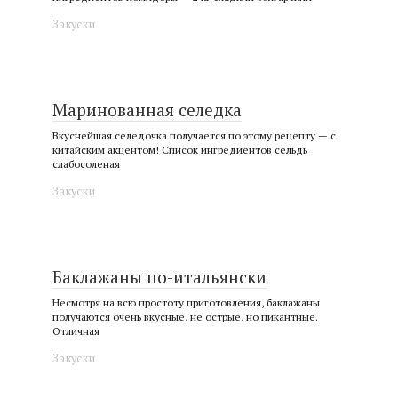
Закуски
Маринованная селедка
Вкуснейшая селедочка получается по этому рецепту — с
китайским акцентом! Список ингредиентов сельдь
слабосоленая
Закуски
Баклажаны по-итальянски
Несмотря на всю простоту приготовления, баклажаны
получаются очень вкусные, не острые, но пикантные.
Отличная
Закуски