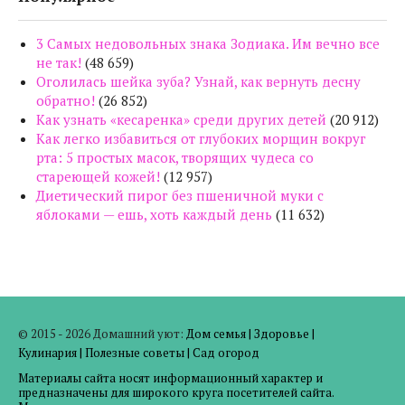
3 Самых недовольных знака Зодиака. Им вечно все
не так!
(48 659)
Оголилась шейка зуба? Узнай, как вернуть десну
обратно!
(26 852)
Как узнать «кесаренка» среди других детей
(20 912)
Как легко избавиться от глубоких морщин вокруг
рта: 5 простых масок, творящих чудеса со
стареющей кожей!
(12 957)
Диетический пирог без пшеничной муки с
яблоками — ешь, хоть каждый день
(11 632)
© 2015 - 2026 Домашний уют:
Дом семья
|
Здоровье
|
Кулинария
|
Полезные советы
|
Сад огород
Материалы сайта носят информационный характер и
предназначены для широкого круга посетителей сайта.