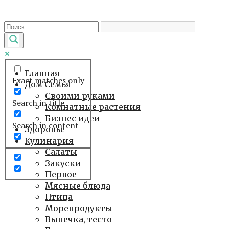
Перейти
к
контенту
Главная
Exact matches only
Дом Семья
Своими руками
Search in title
Комнатные растения
Бизнес идеи
Search in content
Здоровье
Кулинария
Салаты
Закуски
Первое
Мясные блюда
Птица
Морепродукты
Выпечка, тесто