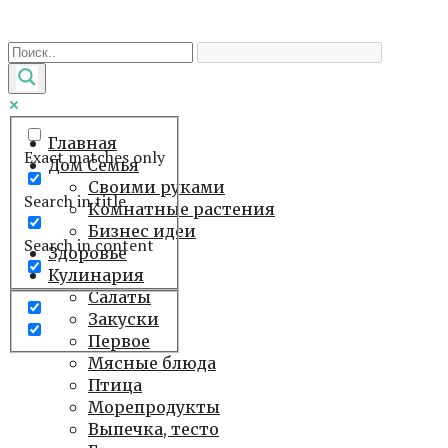
Перейти
к
контенту
Главная
Exact matches only
Дом Семья
Своими руками
Search in title
Комнатные растения
Бизнес идеи
Search in content
Здоровье
Кулинария
Салаты
Закуски
Первое
Мясные блюда
Птица
Морепродукты
Выпечка, тесто