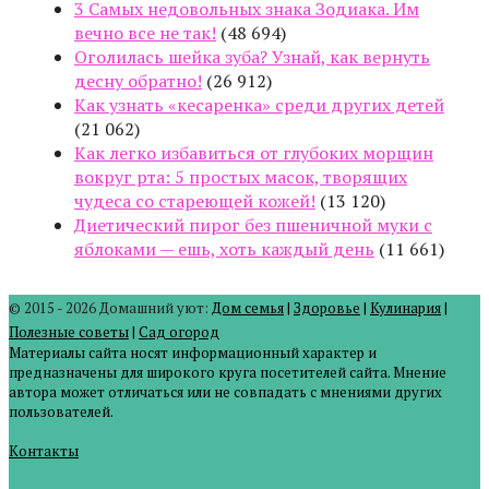
3 Самых недовольных знака Зодиака. Им
вечно все не так!
(48 694)
Оголилась шейка зуба? Узнай, как вернуть
десну обратно!
(26 912)
Как узнать «кесаренка» среди других детей
(21 062)
Как легко избавиться от глубоких морщин
вокруг рта: 5 простых масок, творящих
чудеса со стареющей кожей!
(13 120)
Диетический пирог без пшеничной муки с
яблоками — ешь, хоть каждый день
(11 661)
© 2015 - 2026 Домашний уют:
Дом семья
|
Здоровье
|
Кулинария
|
Полезные советы
|
Сад огород
Материалы сайта носят информационный характер и
предназначены для широкого круга посетителей сайта. Мнение
автора может отличаться или не совпадать с мнениями других
пользователей.
Контакты