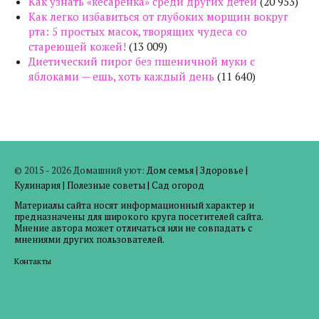
Как узнать «кесаренка» среди других детей
(20 953)
Как легко избавиться от глубоких морщин вокруг
рта: 5 простых масок, творящих чудеса со
стареющей кожей!
(13 009)
Диетический пирог без пшеничной муки с
яблоками — ешь, хоть каждый день
(11 640)
© 2015 - 2026 Домашний уют:
Дом семья
|
Здоровье
|
Кулинария
|
Полезные советы
|
Сад огород
Материалы сайта носят информационный характер и
предназначены для широкого круга посетителей сайта.
Мнение автора может отличаться или не совпадать с
мнениями других пользователей.
Контакты