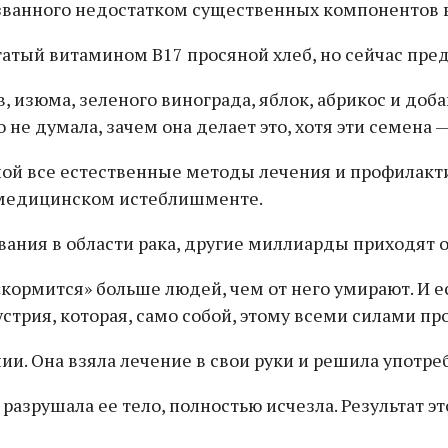
званного недостатком существенных компонентов 
атый витамином В17 просяной хлеб, но сейчас пред
, изюма, зеленого винограда, яблок, абрикос и доб
не думала, зачем она делает это, хотя эти семена
й все естественные методы лечения и профилактики
 медицинском истеблишменте.
ания в области рака, другие миллиарды приходят 
«кормится» больше людей, чем от него умирают. И 
стрия, которая, само собой, этому всеми силами пр
и. Она взяла лечение в свои руки и решила употреб
разрушала ее тело, полностью исчезла. Результат э