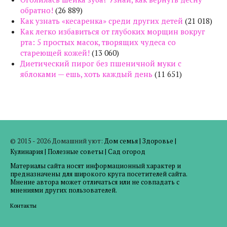
обратно!
(26 889)
Как узнать «кесаренка» среди других детей
(21 018)
Как легко избавиться от глубоких морщин вокруг
рта: 5 простых масок, творящих чудеса со
стареющей кожей!
(13 060)
Диетический пирог без пшеничной муки с
яблоками — ешь, хоть каждый день
(11 651)
© 2015 - 2026 Домашний уют:
Дом семья
|
Здоровье
|
Кулинария
|
Полезные советы
|
Сад огород
Материалы сайта носят информационный характер и
предназначены для широкого круга посетителей сайта.
Мнение автора может отличаться или не совпадать с
мнениями других пользователей.
Контакты