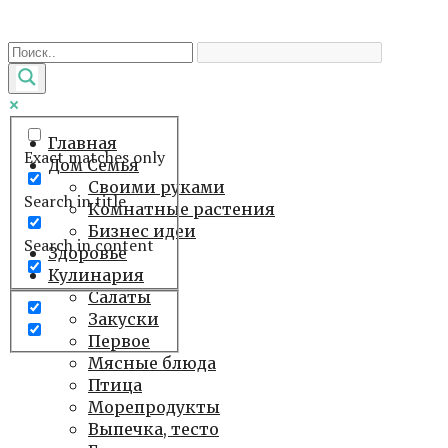
Перейти
к
контенту
Главная
Exact matches only
Дом Семья
Своими руками
Search in title
Комнатные растения
Бизнес идеи
Search in content
Здоровье
Кулинария
Салаты
Закуски
Первое
Мясные блюда
Птица
Морепродукты
Выпечка, тесто