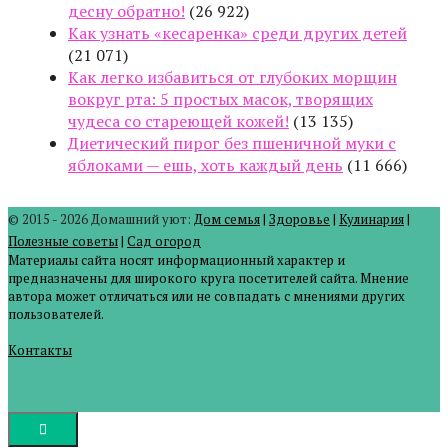
десну обратно!
(26 922)
Как узнать «кесаренка» среди других детей
(21 071)
Как легко избавиться от глубоких морщин
вокруг рта: 5 простых масок, творящих
чудеса со стареющей кожей!
(13 135)
Диетический пирог без пшеничной муки с
яблоками — ешь, хоть каждый день
(11 666)
© 2015 - 2026 Домашний уют:
Дом семья
|
Здоровье
|
Кулинария
|
Полезные советы
|
Сад огород
Материалы сайта носят информационный характер и
предназначены для широкого круга посетителей сайта. Мнение
автора может отличаться или не совпадать с мнениями других
пользователей.
Контакты