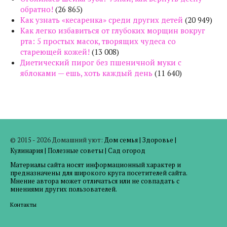
обратно!
(26 865)
Как узнать «кесаренка» среди других детей
(20 949)
Как легко избавиться от глубоких морщин вокруг
рта: 5 простых масок, творящих чудеса со
стареющей кожей!
(13 008)
Диетический пирог без пшеничной муки с
яблоками — ешь, хоть каждый день
(11 640)
© 2015 - 2026 Домашний уют:
Дом семья
|
Здоровье
|
Кулинария
|
Полезные советы
|
Сад огород
Материалы сайта носят информационный характер и
предназначены для широкого круга посетителей сайта.
Мнение автора может отличаться или не совпадать с
мнениями других пользователей.
Контакты