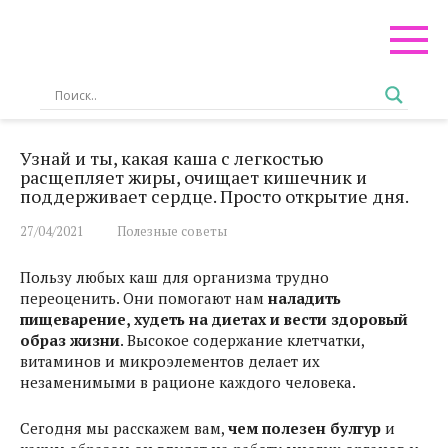
Перейти
к
контенту
Узнай и ты, какая каша с легкостью
расщепляет жиры, очищает кишечник и
поддерживает сердце. Просто открытие дня.
27/04/2021
Полезные советы
Пользу любых каш для организма трудно
переоценить. Они помогают нам
наладить
пищеварение, худеть на диетах и вести здоровый
образ жизни
. Высокое содержание клетчатки,
витаминов и микроэлементов делает их
незаменимыми в рационе каждого человека.
Сегодня мы расскажем вам,
чем полезен булгур
и