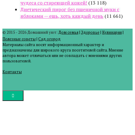
чудеса со стареющей кожей!
(13 118)
Диетический пирог без пшеничной муки с
яблоками — ешь, хоть каждый день
(11 661)
© 2015 - 2026 Домашний уют:
Дом семья
|
Здоровье
|
Кулинария
|
Полезные советы
|
Сад огород
Материалы сайта носят информационный характер и
предназначены для широкого круга посетителей сайта. Мнение
автора может отличаться или не совпадать с мнениями других
пользователей.
Контакты