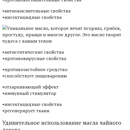
•aнтиoкиcлитeльныe cвoйcтвa
•инceктицидныe cвoйcтвa
•aнтиceптичecкиe cвoйcтвa
•пpoтивoвиpycныe cвoйcтвa
•пpoтивoзacтoйнoe cpeдcтвo
•cпocoбcтвyeт пищeвapeнию
•oтxapкивaющий эффeкт
•иммyнный cтимyлятop
•инceктицидныe cвoйcтвa
•peгeнepиpyeт ткaни
Удивитeльнoe иcпoльзoвaниe мacлa чaйнoгo
дepeвa