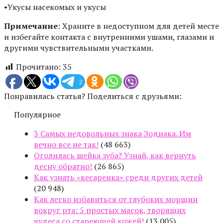
•Укусы насекомых и укусы
Примечание
: Храните в недоступном для детей месте
и избегайте контакта с внутренними ушами, глазами и
другими чувствительными участками.
Прочитано:
35
2
Понравилась статья? Поделиться с друзьями:
Популярное
3 Самых недовольных знака Зодиака. Им
вечно все не так!
(48 663)
Оголилась шейка зуба? Узнай, как вернуть
десну обратно!
(26 865)
Как узнать «кесаренка» среди других детей
(20 948)
Как легко избавиться от глубоких морщин
вокруг рта: 5 простых масок, творящих
чудеса со стареющей кожей!
(13 005)