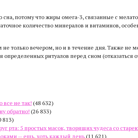
ого сна, потому что жиры омега-3, связанные с мел
таточное количество минералов и витаминов, особен
не только вечером, но и в течение дня. Также не м
 определенных ритуалов перед сном (отказаться от 
 все не так!
(48 632)
ну обратно!
(26 833)
0 813)
руг рта: 5 простых масок, творящих чудеса со стар
оками — ешь, хоть каждый день
(11 621)