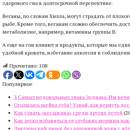
здорового сна в долгосрочной перспективе.
Веганы, по словам Хилла, могут страдать от плох
рыбе. Кроме того, веганам сложно обеспечить дос
метаболизме, например, витамины группы В.
А еще на сон влияют и продукты, которые мы едим 
удобной кровати, избегание алкоголя и соблюдения
Прочитано:
108
1
Популярное
3 Самых недовольных знака Зодиака. Им вечно
Оголилась шейка зуба? Узнай, как вернуть дес
Как узнать «кесаренка» среди других детей
(2
Как легко избавиться от глубоких морщин вок
Диетический пирог без пшеничной муки с ябл