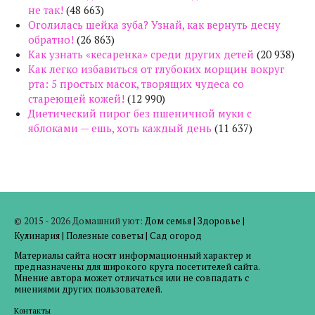
не так!
(48 663)
Оголилась шейка зуба? Узнай, как вернуть десну
обратно!
(26 863)
Как узнать «кесаренка» среди других детей
(20 938)
Как легко избавиться от глубоких морщин вокруг
рта: 5 простых масок, творящих чудеса со
стареющей кожей!
(12 990)
Диетический пирог без пшеничной муки с
яблоками — ешь, хоть каждый день
(11 637)
© 2015 - 2026 Домашний уют:
Дом семья
|
Здоровье
|
Кулинария
|
Полезные советы
|
Сад огород
Материалы сайта носят информационный характер и
предназначены для широкого круга посетителей сайта.
Мнение автора может отличаться или не совпадать с
мнениями других пользователей.
Контакты