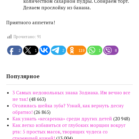
количеством сахарной пудры. Собираем торт.
Делаем прослойку из банана.
Приятного аппетита!
Прочитано:
91
2
1
2
119
1
8
Популярное
3 Самых недовольных знака Зодиака. Им вечно все
не так!
(48 663)
Оголилась шейка зуба? Узнай, как вернуть десну
обратно!
(26 865)
Как узнать «кесаренка» среди других детей
(20 948)
Как легко избавиться от глубоких морщин вокруг
рта: 5 простых масок, творящих чудеса со
стареющей кожей!
(13 004)