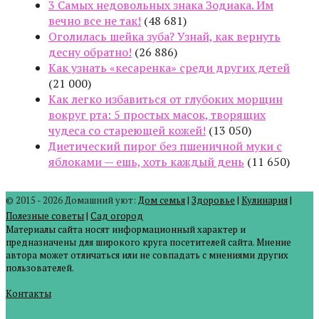
3 Самых недовольных знака Зодиака. Им
вечно все не так!
(48 681)
Оголилась шейка зуба? Узнай, как вернуть
десну обратно!
(26 886)
Как узнать «кесаренка» среди других детей
(21 000)
Как легко избавиться от глубоких морщин
вокруг рта: 5 простых масок, творящих
чудеса со стареющей кожей!
(13 050)
Диетический пирог без пшеничной муки с
яблоками — ешь, хоть каждый день
(11 650)
© 2015 - 2026 Домашний уют:
Дом семья
|
Здоровье
|
Кулинария
|
Полезные советы
|
Сад огород
Материалы сайта носят информационный характер и
предназначены для широкого круга посетителей сайта. Мнение
автора может отличаться или не совпадать с мнениями других
пользователей.
Контакты