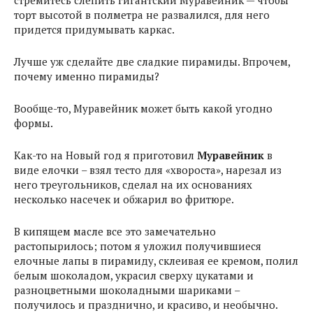
стремитесь слепить гигантский Муравейник — чтобы
торт высотой в полметра не развалился, для него
придется придумывать каркас.
Лучше уж сделайте две сладкие пирамиды. Впрочем,
почему именно пирамиды?
Вообще-то, Муравейник может быть какой угодно
формы.
Как-то на Новый год я приготовил
Муравейник
в
виде елочки – взял тесто для «хвороста», нарезал из
него треугольников, сделал на их основаниях
несколько насечек и обжарил во фритюре.
В кипящем масле все это замечательно
растопырилось; потом я уложил получившиеся
елочные лапы в пирамиду, склеивая ее кремом, полил
белым шоколадом, украсил сверху цукатами и
разноцветными шоколадными шариками –
получилось и празднично, и красиво, и необычно.