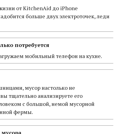
 жизни от KitchenAid до iPhone
надобится больше двух электроточек, леди
олько потребуется
загружаем мобильный телефон на кухне.
ешницами, мусор настолько не
 вы тщательно анализируете его
еловеком с большой, немой мусорной
онной фермы.
 мусора