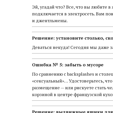
Эй, угадай что? Все, что вы любите в
подключается в электросеть. Вам по
и джентльмены.
Решение: установите столько, ск
Деваться некуда! Сегодня мы даже 
Ошибка № 5: забыть о мусоре
По сравнению с backsplashes и стол
«сексуальный»… Удостоверьтесь, что
размещение — или рискуете стать ч
корзиной в центре французской кух
Решение: выдвижные ящики для