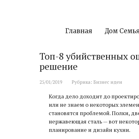
Перейти
к
контенту
Главная
Дом Семь
Топ-8 убийственных ош
решение
25/01/2019
Рубрика:
Бизнес идеи
Когда дело доходит до проектир
или не знаем о некоторых элемен
становятся проблемой. Полки, дв
нержавеющая сталь — вот некото
планирование и дизайн кухни.