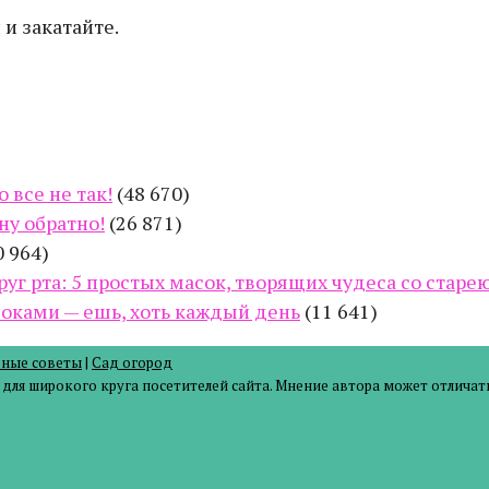
и закатайте.
 все не так!
(48 670)
ну обратно!
(26 871)
0 964)
руг рта: 5 простых масок, творящих чудеса со стар
оками — ешь, хоть каждый день
(11 641)
зные советы
|
Сад огород
ля широкого круга посетителей сайта. Мнение автора может отличать