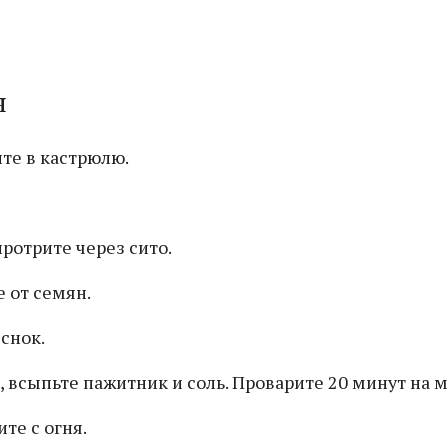
я
те в кастрюлю.
ротрите через сито.
 от семян.
снок.
, всыпьте пажитник и соль. Проварите 20 минут на 
те с огня.