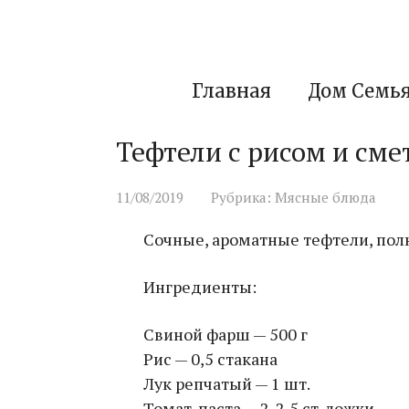
Перейти
к
контенту
Главная
Дом Семь
Тефтели с рисом и см
11/08/2019
Рубрика:
Мясные блюда
Сочные, ароматные тефтели, пол
Ингредиенты:
Свиной фарш — 500 г
Рис — 0,5 стакана
Лук репчатый — 1 шт.
Томат-паста — 2-2,5 ст. ложки