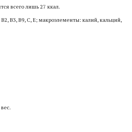
тся всего лишь 27 ккал.
2, В3, В9, С, Е; макроэлементы: калий, кальций,
вес.