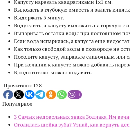
Капусту нарезать квадратиками 1х1 см.
Выложить в глубокую емкость и залить кипятко
Выдержать 5 минут.
Воду слить, а капусту выложить на горячую ск
Выпаривать остатки воды при постоянном пом
Если вода испарилась, а капуста еще недоста
Как только свободой воды в сковороде не ост
Посолите капусту, заправьте сливочным или 
При желании к капусте можно добавить нарез
Блюдо готово, можно подавать.
Прочитано:
128
1
Популярное
3 Самых недовольных знака Зодиака. Им вечно
Оголилась шейка зуба? Узнай, как вернуть дес