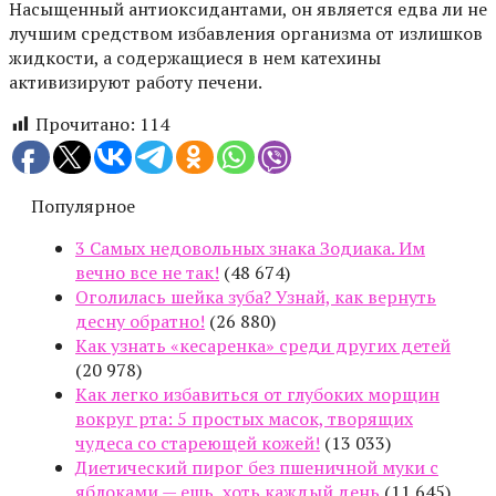
Насыщенный антиоксидантами, он является едва ли не
лучшим средством избавления организма от излишков
жидкости, а содержащиеся в нем катехины
активизируют работу печени.
Прочитано:
114
Популярное
3 Самых недовольных знака Зодиака. Им
вечно все не так!
(48 674)
Оголилась шейка зуба? Узнай, как вернуть
десну обратно!
(26 880)
Как узнать «кесаренка» среди других детей
(20 978)
Как легко избавиться от глубоких морщин
вокруг рта: 5 простых масок, творящих
чудеса со стареющей кожей!
(13 033)
Диетический пирог без пшеничной муки с
яблоками — ешь, хоть каждый день
(11 645)