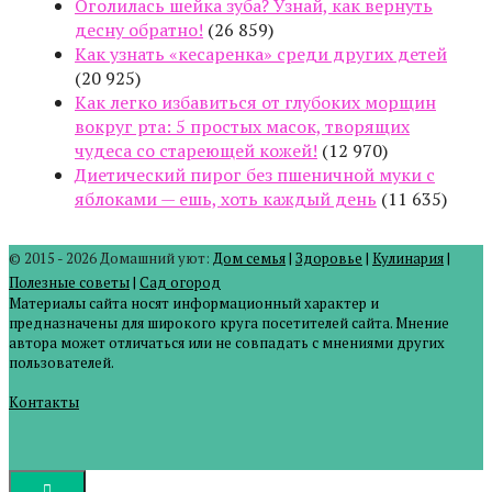
Оголилась шейка зуба? Узнай, как вернуть
десну обратно!
(26 859)
Как узнать «кесаренка» среди других детей
(20 925)
Как легко избавиться от глубоких морщин
вокруг рта: 5 простых масок, творящих
чудеса со стареющей кожей!
(12 970)
Диетический пирог без пшеничной муки с
яблоками — ешь, хоть каждый день
(11 635)
© 2015 - 2026 Домашний уют:
Дом семья
|
Здоровье
|
Кулинария
|
Полезные советы
|
Сад огород
Материалы сайта носят информационный характер и
предназначены для широкого круга посетителей сайта. Мнение
автора может отличаться или не совпадать с мнениями других
пользователей.
Контакты