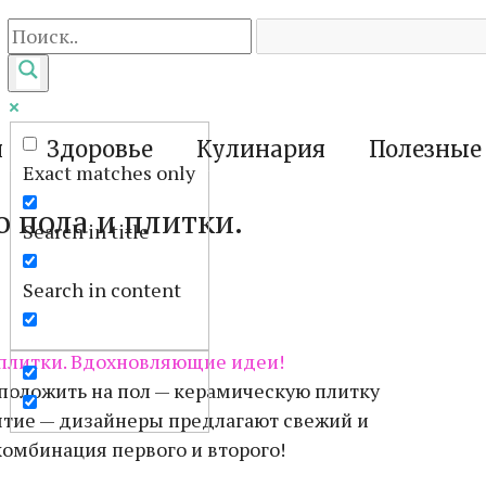
я
Здоровье
Кулинария
Полезные
Exact matches only
 пола и плитки.
Search in title
Search in content
 положить на пол — керамическую плитку
ытие — дизайнеры предлагают свежий и
комбинация первого и второго!