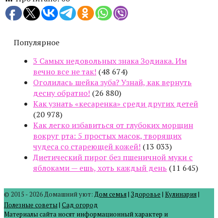
Популярное
3 Самых недовольных знака Зодиака. Им
вечно все не так!
(48 674)
Оголилась шейка зуба? Узнай, как вернуть
десну обратно!
(26 880)
Как узнать «кесаренка» среди других детей
(20 978)
Как легко избавиться от глубоких морщин
вокруг рта: 5 простых масок, творящих
чудеса со стареющей кожей!
(13 033)
Диетический пирог без пшеничной муки с
яблоками — ешь, хоть каждый день
(11 645)
© 2015 - 2026 Домашний уют:
Дом семья
|
Здоровье
|
Кулинария
|
Полезные советы
|
Сад огород
Материалы сайта носят информационный характер и