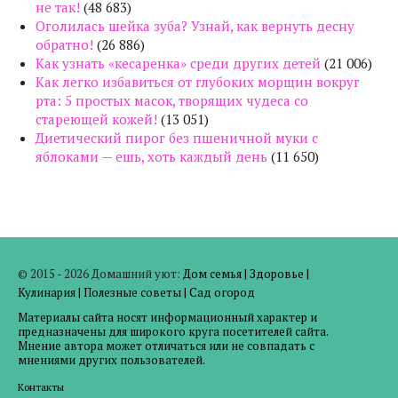
не так!
(48 683)
Оголилась шейка зуба? Узнай, как вернуть десну
обратно!
(26 886)
Как узнать «кесаренка» среди других детей
(21 006)
Как легко избавиться от глубоких морщин вокруг
рта: 5 простых масок, творящих чудеса со
стареющей кожей!
(13 051)
Диетический пирог без пшеничной муки с
яблоками — ешь, хоть каждый день
(11 650)
© 2015 - 2026 Домашний уют:
Дом семья
|
Здоровье
|
Кулинария
|
Полезные советы
|
Сад огород
Материалы сайта носят информационный характер и
предназначены для широкого круга посетителей сайта.
Мнение автора может отличаться или не совпадать с
мнениями других пользователей.
Контакты