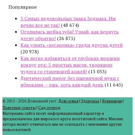
Популярное
3 Самых недовольных знака Зодиака. Им
вечно все не так!
(48 674)
Оголилась шейка зуба? Узнай, как вернуть
десну обратно!
(26 875)
Как узнать «кесаренка» среди других детей
(20 978)
Как легко избавиться от глубоких морщин
вокруг рта: 5 простых масок, творящих
чудеса со стареющей кожей!
(13 033)
Диетический пирог без пшеничной муки с
яблоками — ешь, хоть каждый день
(11 645)
© 2015 - 2026 Домашний уют:
Дом семья
|
Здоровье
|
Кулинария
|
Полезные советы
|
Сад огород
Материалы сайта носят информационный характер и
предназначены для широкого круга посетителей сайта. Мнение
автора может отличаться или не совпадать с мнениями других
пользователей.