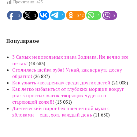
Прочитано:
423
2
1
4
342
4
3
Популярное
3 Самых недовольных знака Зодиака. Им вечно все
не так!
(48 683)
Оголилась шейка зуба? Узнай, как вернуть десну
обратно!
(26 887)
Как узнать «кесаренка» среди других детей
(21 008)
Как легко избавиться от глубоких морщин вокруг
рта: 5 простых масок, творящих чудеса со
стареющей кожей!
(13 051)
Диетический пирог без пшеничной муки с
яблоками — ешь, хоть каждый день
(11 650)