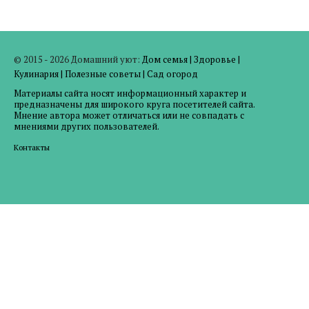
© 2015 - 2026 Домашний уют:
Дом семья
|
Здоровье
|
Кулинария
|
Полезные советы
|
Сад огород
Материалы сайта носят информационный характер и
предназначены для широкого круга посетителей сайта.
Мнение автора может отличаться или не совпадать с
мнениями других пользователей.
Контакты