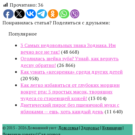
Прочитано:
36
Понравилась статья? Поделиться с друзьями:
Популярное
3 Самых недовольных знака Зодиака. Им
вечно все не так!
(48 668)
Оголилась шейка зуба? Узнай, как вернуть
десну обратно!
(26 866)
Как узнать «кесаренка» среди других детей
(20 958)
Как легко избавиться от глубоких морщин
вокруг рта: 5 простых масок, творящих
чудеса со стареющей кожей!
(13 014)
Диетический пирог без пшеничной муки с
яблоками — ешь, хоть каждый день
(11 640)
© 2015 - 2026 Домашний уют:
Дом семья
|
Здоровье
|
Кулинария
|
Полезные советы
|
Сад огород