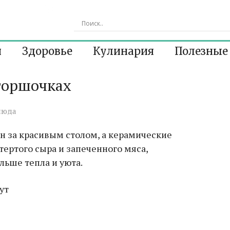
я
Здоровье
Кулинария
Полезные
 горшочках
люда
н за красивым столом, а керамические
ертого сыра и запеченного мяса,
льше тепла и уюта.
ут