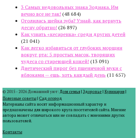
3 Самых недовольных знака Зодиака. Им
вечно все не так!
(48 684)
Оголилась шейка зуба? Узнай, как вернуть
десну обратно!
(26 897)
Как узнать «кесаренка» среди других детей
(21 041)
Как легко избавиться от глубоких морщин
вокруг рта: 5 простых масок, творящих
чудеса со стареющей кожей!
(13 091)
Диетический пирог без пшеничной муки с
яблоками — ешь, хоть каждый день
(11 657)
© 2015 - 2026 Домашний уют:
Дом семья
|
Здоровье
|
Кулинария
|
Полезные советы
|
Сад огород
Материалы сайта носят информационный характер и
предназначены для широкого круга посетителей сайта. Мнение
автора может отличаться или не совпадать с мнениями других
пользователей.
Контакты