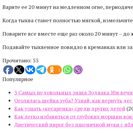
Варите ее 20 минут на медленном огне, периодич
Когда тыква станет полностью мягкой, измельчит
Поварите все вместе еще раз около 20 минут – до
Подавайте тыквенное повидло в креманках или зак
Прочитано:
55
1
Популярное
3 Самых недовольных знака Зодиака. Им вечно
Оголилась шейка зуба? Узнай, как вернуть дес
Как узнать «кесаренка» среди других детей
(2
Как легко избавиться от глубоких морщин вок
Диетический пирог без пшеничной муки с ябл