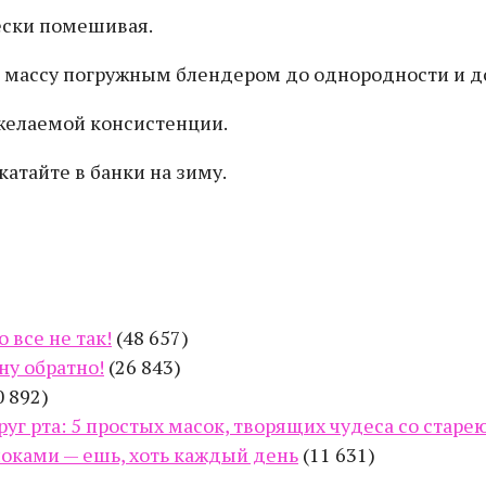
ески помешивая.
е массу погружным блендером до однородности и до
 желаемой консистенции.
атайте в банки на зиму.
 все не так!
(48 657)
ну обратно!
(26 843)
0 892)
руг рта: 5 простых масок, творящих чудеса со стар
оками — ешь, хоть каждый день
(11 631)