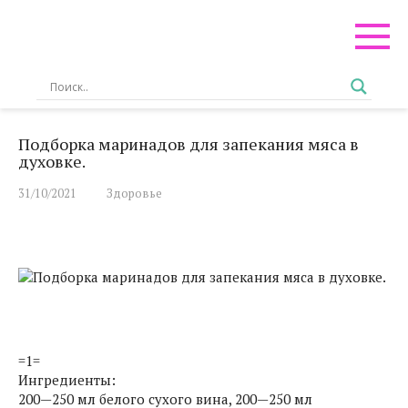
Перейти
к
контенту
Подборка маринадов для запекания мяса в
духовке.
31/10/2021
Здоровье
=1=
Ингредиенты:
200—250 мл белого сухого вина, 200—250 мл