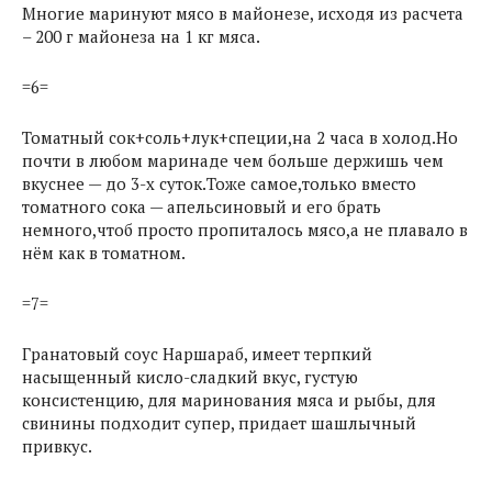
Многие маринуют мясо в майонезе, исходя из расчета
– 200 г майонеза на 1 кг мяса.
=6=
Томатный сок+соль+лук+специи,на 2 часа в холод.Но
почти в любом маринаде чем больше держишь чем
вкуснее — до 3-х суток.Тоже самое,только вместо
томатного сока — апельсиновый и его брать
немного,чтоб просто пропиталось мясо,а не плавало в
нём как в томатном.
=7=
Гранатовый соус Наршараб, имеет терпкий
насыщенный кисло-сладкий вкус, густую
консистенцию, для маринования мяса и рыбы, для
свинины подходит супер, придает шашлычный
привкус.