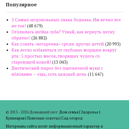
Популярное
3 Самых недовольных знака Зодиака. Им вечно все
не так!
(48 679)
Оголилась шейка зуба? Узнай, как вернуть десну
обратно!
(26 882)
Как узнать «кесаренка» среди других детей
(20 993)
Как легко избавиться от глубоких морщин вокруг
рта: 5 простых масок, творящих чудеса со
стареющей кожей!
(13 043)
Диетический пирог без пшеничной муки с
яблоками — ешь, хоть каждый день
(11 647)
© 2015 - 2026 Домашний уют:
Дом семья
|
Здоровье
|
Кулинария
|
Полезные советы
|
Сад огород
Материалы сайта носят информационный характер и