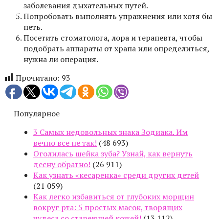
заболевания дыхательных путей.
Попробовать выполнять упражнения или хотя бы
петь.
Посетить стоматолога, лора и терапевта, чтобы
подобрать аппараты от храпа или определиться,
нужна ли операция.
Прочитано:
93
Популярное
3 Самых недовольных знака Зодиака. Им
вечно все не так!
(48 693)
Оголилась шейка зуба? Узнай, как вернуть
десну обратно!
(26 911)
Как узнать «кесаренка» среди других детей
(21 059)
Как легко избавиться от глубоких морщин
вокруг рта: 5 простых масок, творящих
чудеса со стареющей кожей!
(13 112)