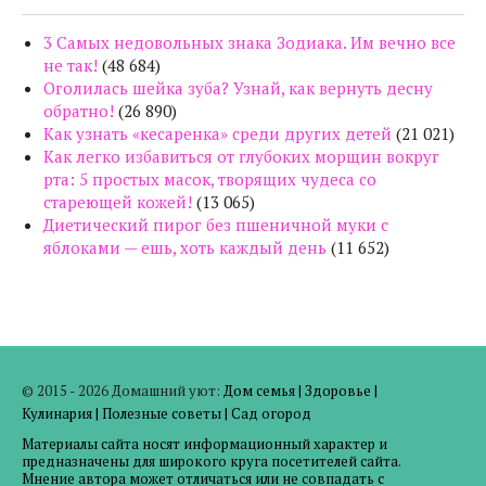
3 Самых недовольных знака Зодиака. Им вечно все
не так!
(48 684)
Оголилась шейка зуба? Узнай, как вернуть десну
обратно!
(26 890)
Как узнать «кесаренка» среди других детей
(21 021)
Как легко избавиться от глубоких морщин вокруг
рта: 5 простых масок, творящих чудеса со
стареющей кожей!
(13 065)
Диетический пирог без пшеничной муки с
яблоками — ешь, хоть каждый день
(11 652)
© 2015 - 2026 Домашний уют:
Дом семья
|
Здоровье
|
Кулинария
|
Полезные советы
|
Сад огород
Материалы сайта носят информационный характер и
предназначены для широкого круга посетителей сайта.
Мнение автора может отличаться или не совпадать с