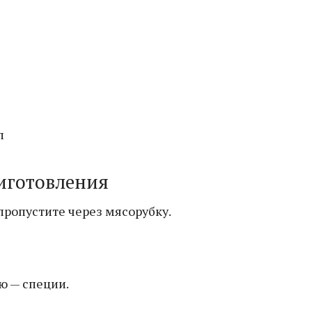
л
иготовления
пропустите через мясорубку.
ю — специи.