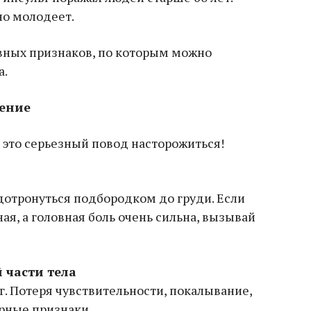
но молодеет.
авных признаков, по которым можно
а.
ление
, это серьезный повод насторожиться!
дотронуться подбородком до груди. Если
я, а головная боль очень сильна, вызывай
 части тела
ог. Потеря чувствительности, покалывание,
рные признаки.