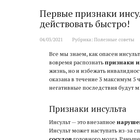
Первые признаки инсу
действовать быстро!
04/03/2021
Рубрика:
Полезные советы
Все мы знаем, как опасен инсульт
вовремя распознать
признаки и
жизнь, но и избежать инвалидно
оказана в течение 3 максимум 5 
негативные последствия будут 
Признаки инсульта
Инсульт — это внезапное
наруше
Инсульт может наступать из-за с
сосудов
головного мозга. Раньше