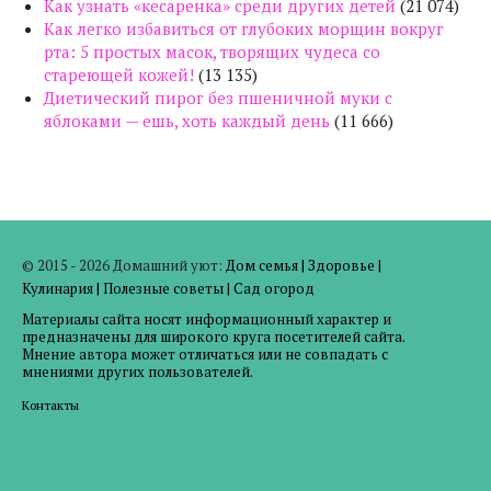
Как узнать «кесаренка» среди других детей
(21 074)
Как легко избавиться от глубоких морщин вокруг
рта: 5 простых масок, творящих чудеса со
стареющей кожей!
(13 135)
Диетический пирог без пшеничной муки с
яблоками — ешь, хоть каждый день
(11 666)
© 2015 - 2026 Домашний уют:
Дом семья
|
Здоровье
|
Кулинария
|
Полезные советы
|
Сад огород
Материалы сайта носят информационный характер и
предназначены для широкого круга посетителей сайта.
Мнение автора может отличаться или не совпадать с
мнениями других пользователей.
Контакты