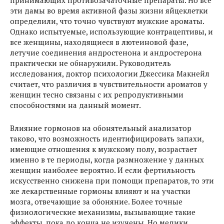
принимающих противозачаточные препараты. Но все
эти дамы во время активной фазы жизни яйцеклетки
определили, что точно чувствуют мужские ароматы.
Однако испытуемые, использующие контрацептивы, и
все женщины, находящиеся в лютеиновой фазе,
летучие соединения андростенона и андростерона
практически не обнаружили. Руководитель
исследования, доктор психологии Джессика Макнейл
считает, что различия в чувствительности ароматов у
женщин тесно связаны с их репродуктивными
способностями на данный момент.
Влияние гормонов на обонятельный анализатор
таково, что возможность идентифицировать запахи,
имеющие отношения к мужскому полу, возрастает
именно в те периоды, когда размножение у данных
женщин наиболее вероятно. И если фертильность
искусственно снижена при помощи препаратов, то эти
же лекарственные гормоны влияют и на участки
мозга, отвечающие за обоняние. Более точные
физиологические механизмы, вызывающие такие
эффекты, пока до конца не изучены. Но медики