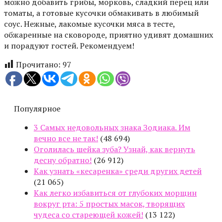
можно добавить грибы, морковь, сладкий перец или
томаты, а готовые кусочки обмакивать в любимый
соус. Нежные, лакомые кусочки мяса в тесте,
обжаренные на сковороде, приятно удивят домашних
и порадуют гостей. Рекомендуем!
Прочитано:
97
Популярное
3 Самых недовольных знака Зодиака. Им
вечно все не так!
(48 694)
Оголилась шейка зуба? Узнай, как вернуть
десну обратно!
(26 912)
Как узнать «кесаренка» среди других детей
(21 065)
Как легко избавиться от глубоких морщин
вокруг рта: 5 простых масок, творящих
чудеса со стареющей кожей!
(13 122)