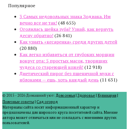
Популярное
3 Самых недовольных знака Зодиака. Им
вечно все не так!
(48 655)
Оголилась шейка зуба? Узнай, как вернуть
десну обратно!
(26 841)
Как узнать «кесаренка» среди других детей
(20 880)
Как легко избавиться от глубоких морщин
вокруг рта: 5 простых масок, творящих
чудеса со стареющей кожей!
(12 918)
Диетический пирог без пшеничной муки с
яблоками — ешь, хоть каждый день
(11 631)
© 2015 - 2026 Домашний уют:
Дом семья
|
Здоровье
|
Кулинария
|
Полезные советы
|
Сад огород
Материалы сайта носят информационный характер и
предназначены для широкого круга посетителей сайта. Мнение
автора может отличаться или не совпадать с мнениями других
пользователей.