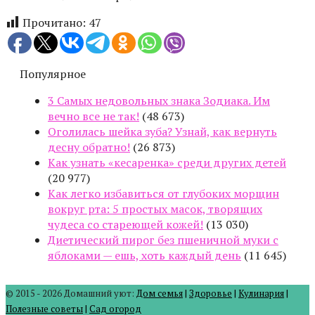
Прочитано:
47
Популярное
3 Самых недовольных знака Зодиака. Им
вечно все не так!
(48 673)
Оголилась шейка зуба? Узнай, как вернуть
десну обратно!
(26 873)
Как узнать «кесаренка» среди других детей
(20 977)
Как легко избавиться от глубоких морщин
вокруг рта: 5 простых масок, творящих
чудеса со стареющей кожей!
(13 030)
Диетический пирог без пшеничной муки с
яблоками — ешь, хоть каждый день
(11 645)
© 2015 - 2026 Домашний уют:
Дом семья
|
Здоровье
|
Кулинария
|
Полезные советы
|
Сад огород