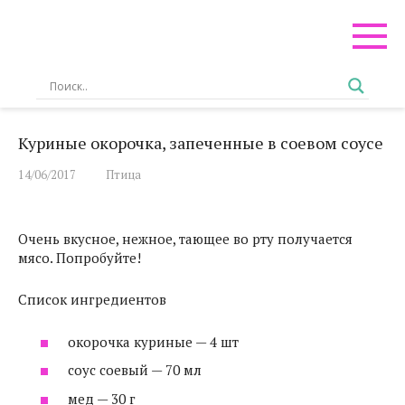
Перейти
к
контенту
Куриные окорочка, запеченные в соевом соусе
14/06/2017
Птица
Очень вкусное, нежное, тающее во рту получается
мясо. Попробуйте!
Список ингредиентов
окорочка куриные — 4 шт
соус соевый — 70 мл
мед — 30 г