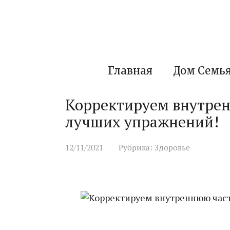
Перейти
к
контенту
Главная
Дом Семь
Корректируем внутрен
лучших упражнений!
12/11/2021
Рубрика:
Здоровье