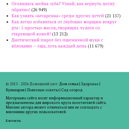
Оголилась шейка зуба? Узнай, как вернуть десну
обратно!
(26 949)
Как узнать «кесаренка» среди других детей
(21 157)
Как легко избавиться от глубоких морщин вокруг
рта: 5 простых масок, творящих чудеса со
стареющей кожей!
(13 212)
Диетический пирог без пшеничной муки с
яблоками — ешь, хоть каждый день
(11 679)
© 2015 - 2026 Домашний уют:
Дом семья
|
Здоровье
|
Кулинария
|
Полезные советы
|
Сад огород
Материалы сайта носят информационный характер и
предназначены для широкого круга посетителей сайта.
Мнение автора может отличаться или не совпадать с
мнениями других пользователей.
Контакты