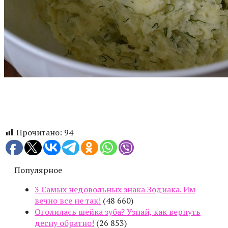
Прочитано:
94
Популярное
3 Самых недовольных знака Зодиака. Им
вечно все не так!
(48 660)
Оголилась шейка зуба? Узнай, как вернуть
десну обратно!
(26 853)