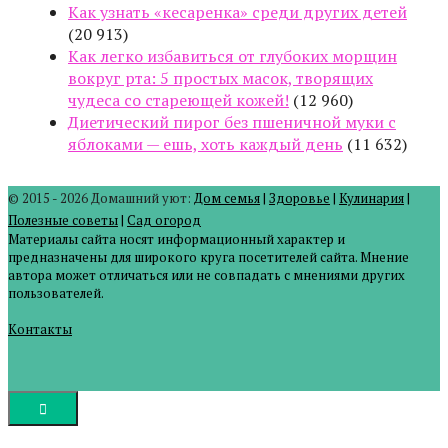
Как узнать «кесаренка» среди других детей
(20 913)
Как легко избавиться от глубоких морщин
вокруг рта: 5 простых масок, творящих
чудеса со стареющей кожей!
(12 960)
Диетический пирог без пшеничной муки с
яблоками — ешь, хоть каждый день
(11 632)
© 2015 - 2026 Домашний уют:
Дом семья
|
Здоровье
|
Кулинария
|
Полезные советы
|
Сад огород
Материалы сайта носят информационный характер и
предназначены для широкого круга посетителей сайта. Мнение
автора может отличаться или не совпадать с мнениями других
пользователей.
Контакты