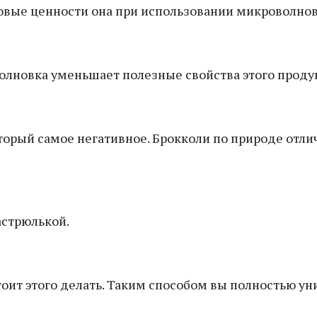
лковые ценности она при использовании микроволнов
лновка уменьшает полезные свойства этого продук
торый самое негативное. Брокколи по природе отл
астрюлькой.
стоит этого делать. Таким способом вы полностью у