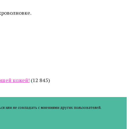
кроволновке.
еющей кожей!
(12 845)
ся или не совпадать с мнениями других пользователей.