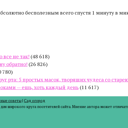
бсолютно бесполезным всего спустя 1 минуту в ми
 все не так!
(48 618)
ну обратно!
(26 826)
0 780)
руг рта: 5 простых масок, творящих чудеса со стар
оками — ешь, хоть каждый день
(11 617)
зные советы
|
Сад огород
ля широкого круга посетителей сайта. Мнение автора может отличать