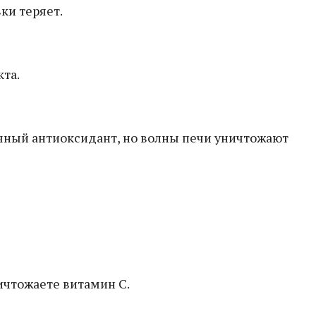
ки теряет.
та.
ичный антиоксидант, но волны печи уничтожают
ничтожаете витамин С.