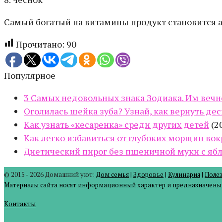
Самый богатый на витамины продукт становится а
Прочитано:
90
Популярное
3 Самых недовольных знака Зодиака. Им вечно
Оголилась шейка зуба? Узнай, как вернуть дес
Как узнать «кесаренка» среди других детей
(2
Как легко избавиться от глубоких морщин вок
Диетический пирог без пшеничной муки с ябл
© 2015 - 2026 Домашний уют:
Дом семья
|
Здоровье
|
Кулинария
|
Поле
Материалы сайта носят информационный характер и предназначены д
Контакты